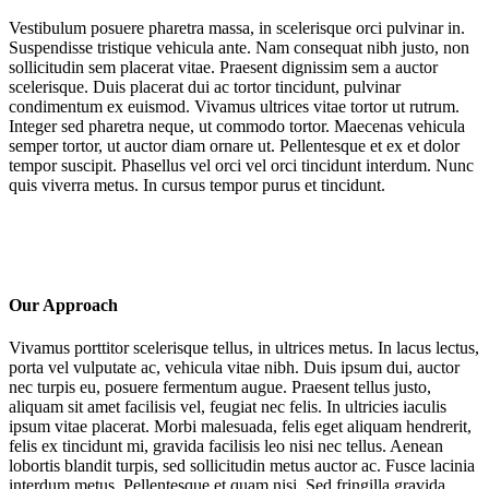
Vestibulum posuere pharetra massa, in scelerisque orci pulvinar in.
Suspendisse tristique vehicula ante. Nam consequat nibh justo, non
sollicitudin sem placerat vitae. Praesent dignissim sem a auctor
scelerisque. Duis placerat dui ac tortor tincidunt, pulvinar
condimentum ex euismod. Vivamus ultrices vitae tortor ut rutrum.
Integer sed pharetra neque, ut commodo tortor. Maecenas vehicula
semper tortor, ut auctor diam ornare ut. Pellentesque et ex et dolor
tempor suscipit. Phasellus vel orci vel orci tincidunt interdum. Nunc
quis viverra metus. In cursus tempor purus et tincidunt.
Our Approach
Vivamus porttitor scelerisque tellus, in ultrices metus. In lacus lectus,
porta vel vulputate ac, vehicula vitae nibh. Duis ipsum dui, auctor
nec turpis eu, posuere fermentum augue. Praesent tellus justo,
aliquam sit amet facilisis vel, feugiat nec felis. In ultricies iaculis
ipsum vitae placerat. Morbi malesuada, felis eget aliquam hendrerit,
felis ex tincidunt mi, gravida facilisis leo nisi nec tellus. Aenean
lobortis blandit turpis, sed sollicitudin metus auctor ac. Fusce lacinia
interdum metus. Pellentesque et quam nisi. Sed fringilla gravida